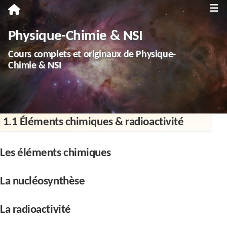
≡
Première
Physique-Chimie & NSI
Spécialité Physique-Chimie
Cours complets et originaux de Physique-
Enseignement scientifique
Chimie & NSI
Terminale
Spécialité Physique-Chimie
1.1 Éléments chimiques & radioactivité
Spécialité NSI
Enseignement scientifique
Les éléments chimiques
Troisième
La nucléosynthèse
Annales
Divers
La radioactivité