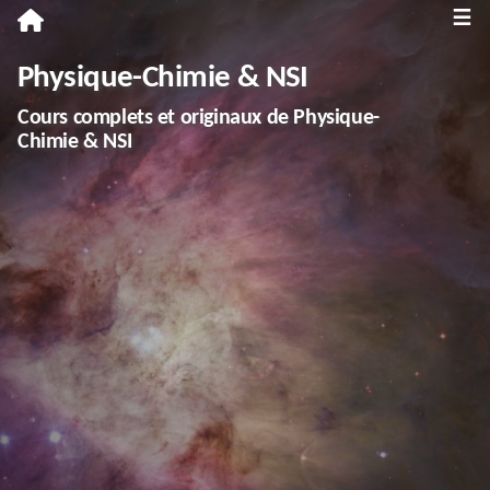
≡
Première
Physique-Chimie & NSI
Spécialité Physique-Chimie
Cours complets et originaux de Physique-
Enseignement scientifique
Chimie & NSI
Terminale
Spécialité Physique-Chimie
Spécialité NSI
Enseignement scientifique
Troisième
Annales
Divers