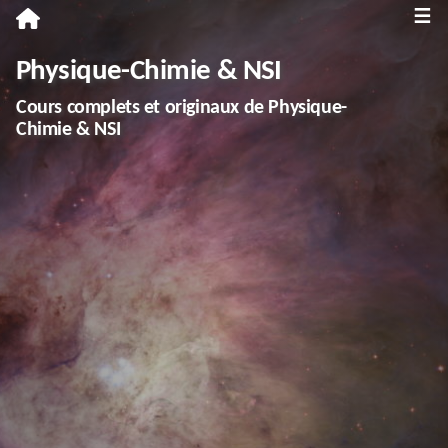
≡
Première
Physique-Chimie & NSI
Spécialité Physique-Chimie
Cours complets et originaux de Physique-
Enseignement scientifique
Chimie & NSI
Terminale
Spécialité Physique-Chimie
Spécialité NSI
Enseignement scientifique
Troisième
Annales
Divers