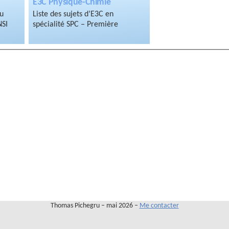
E3C Physique-Chimie
du
Liste des sujets d’E3C en
NSI
spécialité SPC – Première
Thomas Pichegru – mai 2026 –
Me contacter