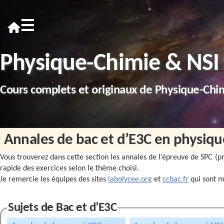
≡
Physique-Chimie & NSI
Cours complets et originaux de Physique-Chi
Annales de bac et d’E3C en physiq
Vous trouverez dans cette section les annales de l’épreuve de SPC (
rapide des exercices selon le thème choisi.
Je remercie les équipes des sites
labolycee.org
et
ccbac.fr
qui sont m
Sujets de Bac et d’E3C