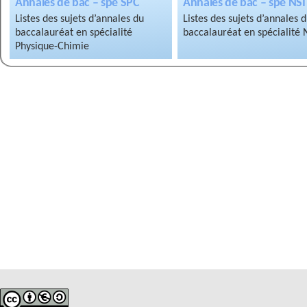
Annales de bac – spé SPC
Annales de bac – spé NSI
Listes des sujets d’annales du
Listes des sujets d’annales 
baccalauréat en spécialité
baccalauréat en spécialité 
Physique-Chimie