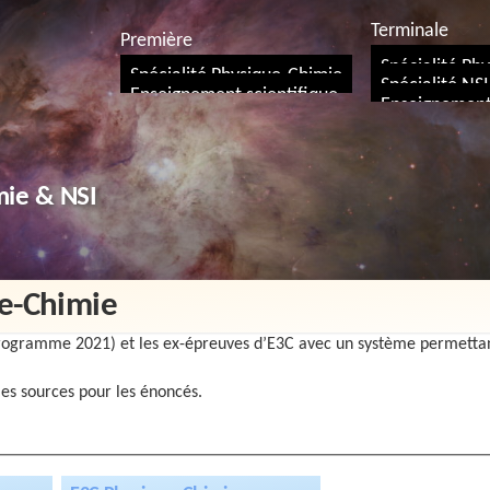
Terminale
Première
Spécialité Ph
Spécialité Physique-Chimie
Spécialité NSI
Enseignement scientifique
Enseignement 
mie & NSI
ue-Chimie
programme 2021) et les ex-épreuves d’E3C avec un système permettant
es sources pour les énoncés.