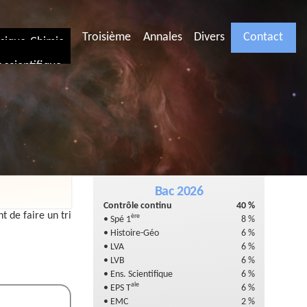
Troisième
Annales
Divers
Contact
ysique-Chimie
scientifique
Bac 2026
Contrôle continu
40 %
 de faire un tri
ère
• Spé 1
8 %
• Histoire-Géo
6 %
• LVA
6 %
• LVB
6 %
• Ens. Scientifique
6 %
ale
• EPS T
6 %
• EMC
2 %