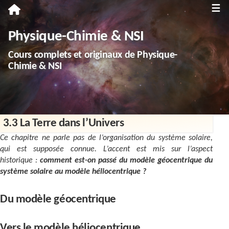
≡
Première
Physique-Chimie & NSI
Spécialité Physique-Chimie
Cours complets et originaux de Physique-
Enseignement scientifique
Chimie & NSI
Terminale
Spécialité Physique-Chimie
3.3 La Terre dans l’Univers
Spécialité NSI
Ce chapitre ne parle pas de l’organisation du système solaire,
Enseignement scientifique
qui est supposée connue. L’accent est mis sur l’aspect
historique :
comment est-on passé du modèle géocentrique du
Troisième
système solaire au modèle héliocentrique ?
Annales
Du modèle géocentrique
Divers
Vers le modèle héliocentrique