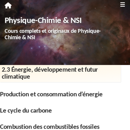
≡
Première
Physique-Chimie & NSI
Spécialité Physique-Chimie
Cours complets et originaux de Physique-
Enseignement scientifique
Chimie & NSI
Terminale
Spécialité Physique-Chimie
2.3 Énergie, développement et futur
Spécialité NSI
climatique
Enseignement scientifique
Production et consommation d’énergie
Troisième
Annales
Le cycle du carbone
Divers
Combustion des combustibles fossiles