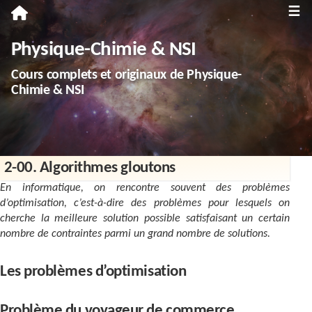
≡
Première
Physique-Chimie & NSI
Spécialité Physique-Chimie
Cours complets et originaux de Physique-
Enseignement scientifique
Chimie & NSI
Terminale
Spécialité Physique-Chimie
2-00. Algorithmes gloutons
Spécialité NSI
En informatique, on rencontre souvent des problèmes
Enseignement scientifique
d’optimisation, c’est-à-dire des problèmes pour lesquels on
cherche la meilleure solution possible satisfaisant un certain
Troisième
nombre de contraintes parmi un grand nombre de solutions.
Annales
Les problèmes d’optimisation
Divers
Problème du voyageur de commerce