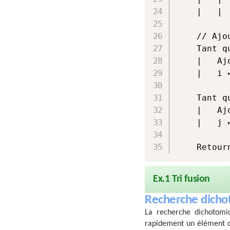
	|	|	j ← j + 1

	// Ajouter les éléments restants, s'il y en a

	Tant que i < longueur(tableauGauche):

	|	Ajouter tableauGauche[i] à résultat

	|	i ← i + 1

	Tant que j < longueur(tableauDroite) Faire

	|	Ajouter tableauDroite[j] à résultat

	|	j ← j + 1

	Retou
Ex.1 Tri fusion
Recherche dich
La recherche dichotomi
rapidement un élément 