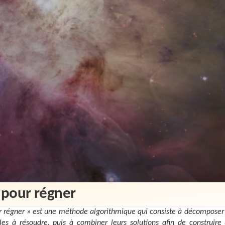
r pour régner
r régner » est une méthode algorithmique qui consiste à décompose
les à résoudre, puis à combiner leurs solutions afin de construire