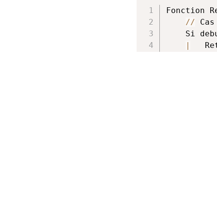
Fonction R
//
 Cas
	Si deb
|
	R
//
 Div
	milieu
//
 Rég
	Si tab
|
	Retourner milieu

	Sinon
|
//
|
	R
	Sinon

|
//
|
	R