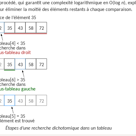
procédé, qui garantit une complexité logarithmique en O(log
n
), exp
r éliminer la moitié des éléments restants à chaque comparaison.
ce de l’élément 35
2
35
43
58
72
bleau[4] < 35
cherche dans
us-tableau droit
2
35
43
58
72
bleau[6] > 35
cherche dans
us-tableau gauche
2
35
43
58
72
bleau[5] = 35
élément est trouvé
Étapes d’une recherche dichotomique dans un tableau