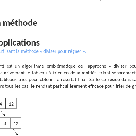
la méthode
pplications
tilisant la méthode « diviser pour régner ».
ort) est un algorithme emblématique de l'approche « diviser po
écursivement le tableau à trier en deux moitiés, triant séparémen
tableaux triés pour obtenir le résultat final. Sa force réside dans s
ns tous les cas, le rendant particulièrement efficace pour trier de 
4
12
4
12