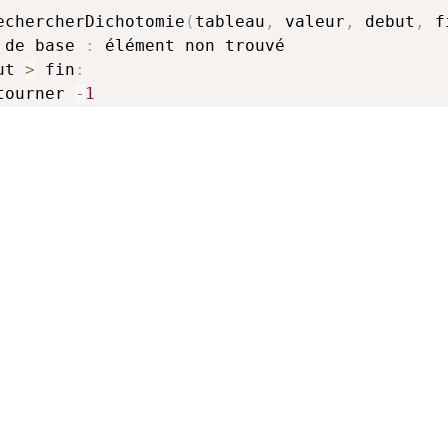
echercherDichotomie
(
tableau
,
 valeur
,
 debut
,
 f
 de base 
:
 élément non trouvé

ut 
>
 fin
:
etourner 
-
1
iser 
:
 trouver l'élément au milieu

 ← 
(
debut 
+
 fin
)
/
2
ner 
:
 décider quelle moitié explorer

leau
[
milieu
]
=
 valeur
:
 Si tableau
[
milieu
]
>
 valeur
:
 Chercher dans la moitié gauche

etourner RechercherDichotomie
(
tableau
,
 valeur
,
 Chercher dans la moitié droite

etourner RechercherDichotomie
(
tableau
,
 valeur
,