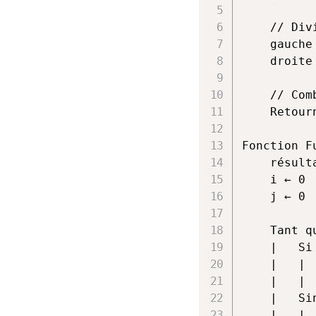
	// Diviser

	gauche ← TriFusion(moitié gauche)

	droite ← TriFusion(moitié droite)

	// Combiner (fusionner)

	Retourner Fusion(gauche, droite)

Fonction F
	résultat ← tableau vide

	i ← 0

	j ← 0

	Tant que i < longueur(tableauGauche) ET j < longueur(tableauDroite):

	|	Si tableauGauche[i] ≤ tableauDroite[j]:

	|	|	Ajouter tableauGauche[i] à résultat

	|	|	i ← i + 1

	|	Sinon

	|	|	Ajouter tableauDroite[j] à résultat
