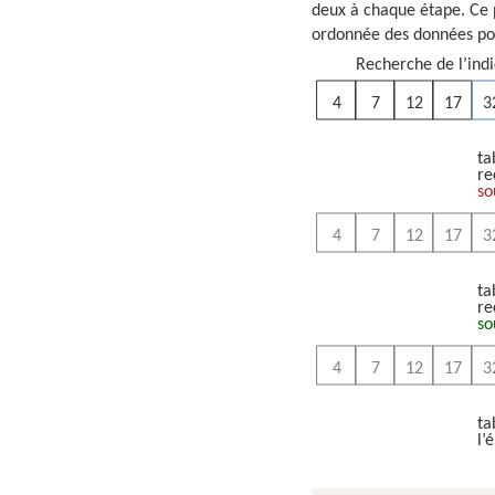
deux à chaque étape. Ce 
ordonnée des données pou
Recherche de l’indi
4
7
12
17
3
ta
re
so
4
7
12
17
3
ta
re
so
4
7
12
17
3
ta
l’