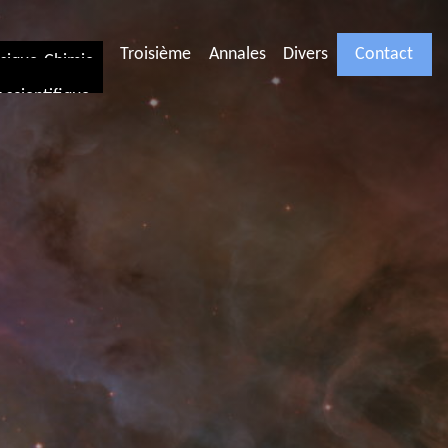
Troisième
Annales
Divers
Contact
ysique-Chimie
scientifique