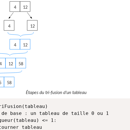
4
12
4
12
4
12
4
12
58
5
58
Étapes du tri-fusion d’un tableau
riFusion(tableau)
