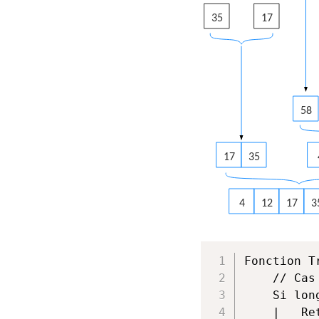
35
17
58
17
35
4
12
17
3
Fonction T
	// Cas de base : un tableau de taille 0 ou 1

	Si longueur(tableau) <= 1:

	|	Retourner tableau
