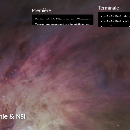
Terminale
Première
Spécialité Ph
Spécialité Physique-Chimie
Spécialité NSI
Enseignement scientifique
Enseignement 
mie & NSI