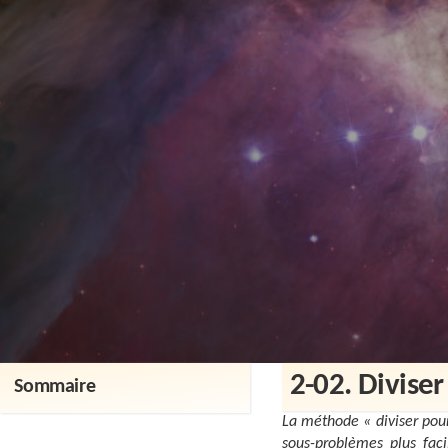
2-02. Divise
Sommaire
La méthode « diviser pou
sous-problèmes plus faci