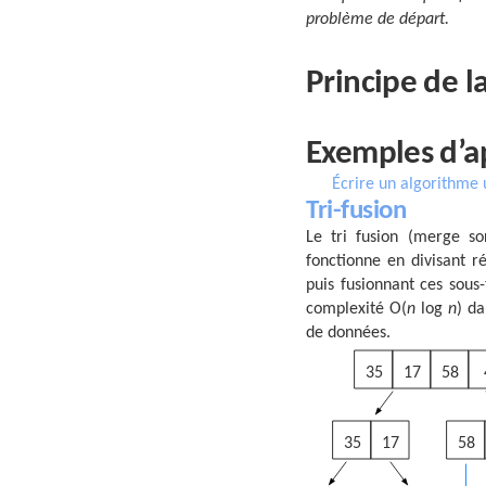
problème de départ.
Principe de 
Exemples d’a
Écrire un algorithme u
Tri-fusion
Le tri fusion (merge s
fonctionne en divisant r
puis fusionnant ces sous-
complexité O(
n
log
n
) da
de données.
35
17
58
35
17
58