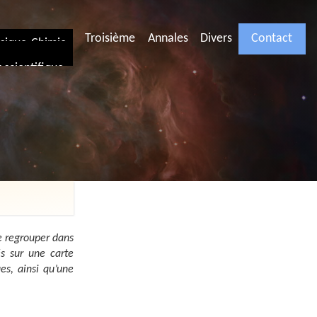
Troisième
Annales
Divers
Contact
ysique-Chimie
scientifique
e regrouper dans
és sur une carte
es, ainsi qu’une