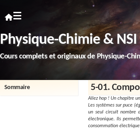
≡
Physique-Chimie & NSI
Cours complets et originaux de Physique-Chi
5-01. Compos
Sommaire
Allez hop ! Un chapitre 
Les systèmes sur puce (
un seul circuit nombre d
électronique. Ils permett
consommation électrique 