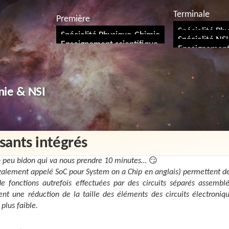
Terminale
Première
Spécialité Ph
Spécialité Physique-Chimie
Spécialité NSI
Enseignement scientifique
Enseignement 
mie & NSI
ants intégrés
un peu bidon qui va nous prendre 10 minutes…
😏
également appelé SoC pour
System on a Chip
en anglais) permettent d
e fonctions autrefois effectuées par des circuits séparés assembl
ent une réduction de la taille des éléments des circuits électroniqu
plus faible.