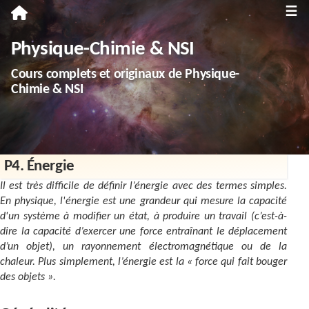
≡
Première
Physique-Chimie & NSI
Spécialité Physique-Chimie
Cours complets et originaux de Physique-
Enseignement scientifique
Chimie & NSI
Terminale
Spécialité Physique-Chimie
P4. Énergie
Spécialité NSI
Il est très difficile de définir l’énergie avec des termes simples.
Enseignement scientifique
En physique, l'énergie est une grandeur qui mesure la capacité
d'un système à modifier un état, à produire un travail (c’est-à-
Troisième
dire la capacité d’exercer une force entraînant le déplacement
d’un objet), un rayonnement électromagnétique ou de la
Annales
chaleur. Plus simplement, l’énergie est la « force qui fait bouger
des objets ».
Divers