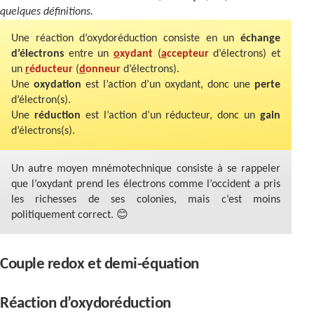
Contact
quelques définitions.
Une réaction d’oxydoréduction consiste en un
échange
d’électrons
entre un
o
xydant
(
a
ccepteur
d’électrons) et
un
r
éducteur
(
d
onneur
d’électrons).
Une
oxydation
est l’action d’un oxydant, donc une
perte
d’électron(s).
Une
réduction
est l’action d’un réducteur, donc un
gain
d’électrons(s).
Un autre moyen mnémotechnique consiste à se rappeler
que l’oxydant prend les électrons comme l’occident a pris
les richesses de ses colonies, mais c’est moins
politiquement correct. 😊
Couple redox et demi-équation
Réaction d’oxydoréduction