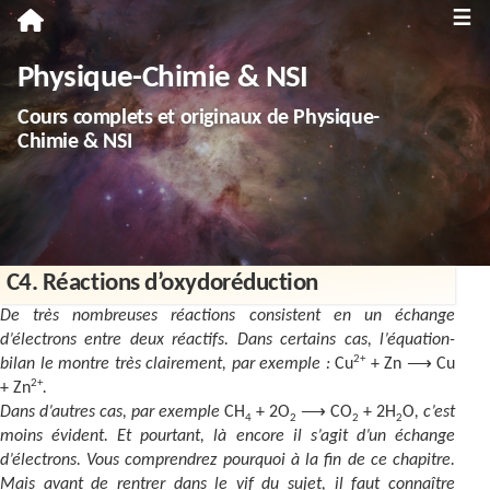
≡
Première
Physique-Chimie & NSI
Spécialité Physique-Chimie
Cours complets et originaux de Physique-
Enseignement scientifique
Chimie & NSI
Terminale
Spécialité Physique-Chimie
Spécialité NSI
C4. Réactions d’oxydoréduction
Enseignement scientifique
De très nombreuses réactions consistent en un échange
d’électrons entre deux réactifs. Dans certains cas, l’équation-
Troisième
2+
bilan le montre très clairement, par exemple :
Cu
+ Zn ⟶ Cu
2+
+ Zn
.
Annales
Dans d’autres cas, par exemple
CH
+ 2O
⟶ CO
+ 2H
O
, c’est
4
2
2
2
moins évident. Et pourtant, là encore il s’agit d’un échange
Divers
d’électrons. Vous comprendrez pourquoi à la fin de ce chapitre.
Mais avant de rentrer dans le vif du sujet, il faut connaître