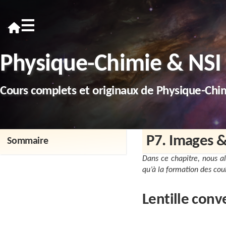
≡
Physique-Chimie & NSI
Cours complets et originaux de Physique-Chi
P7. Images &
Sommaire
Dans ce chapitre, nous al
qu’à la formation des cou
Lentille con