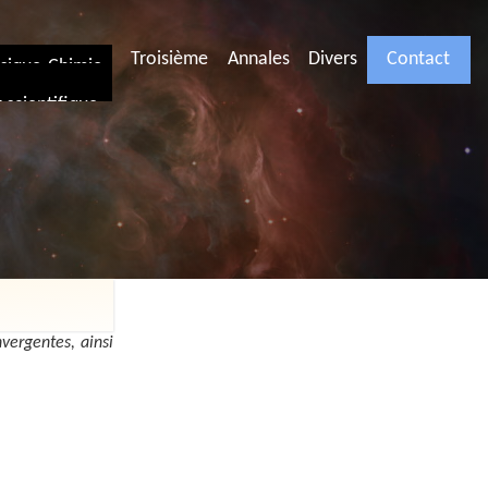
Troisième
Annales
Divers
Contact
ysique-Chimie
scientifique
vergentes, ainsi