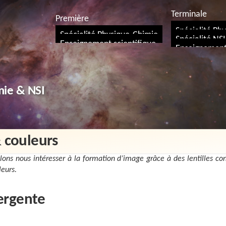
Terminale
Première
Spécialité Ph
Spécialité Physique-Chimie
Spécialité NSI
Enseignement scientifique
Enseignement 
mie & NSI
 couleurs
lons nous intéresser à la formation d’image grâce à des lentilles con
leurs.
vergente