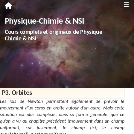
≡
Première
Physique-Chimie & NSI
Spécialité Physique-Chimie
Cours complets et originaux de Physique-
Enseignement scientifique
Chimie & NSI
Terminale
Spécialité Physique-Chimie
Spécialité NSI
Enseignement scientifique
P3. Orbites
Troisième
Les lois de Newton permettent également de prévoir le
mouvement d’un corps en orbite autour d’un autre. Mais cette
Annales
situation est plus complexe, dans sa forme générale, que ce
qu’on a vu au chapitre précédent (mouvement dans un champ
Divers
uniforme), car justement, le champ (ici, le champ