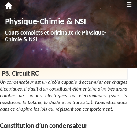
≡
Première
Physique-Chimie & NSI
Spécialité Physique-Chimie
Cours complets et originaux de Physique-
Enseignement scientifique
Chimie & NSI
Terminale
Spécialité Physique-Chimie
P8. Circuit RC
Spécialité NSI
Un condensateur est un dipôle capable d’accumuler des charges
Enseignement scientifique
électriques. Il s’agit d’un constituant élémentaire d’un très grand
nombre de circuits électriques ou électroniques (avec la
Troisième
résistance, la bobine, la diode et le transistor). Nous étudierons
dans ce chapitre les lois qui régissent son comportement.
Annales
Constitution d’un condensateur
Divers