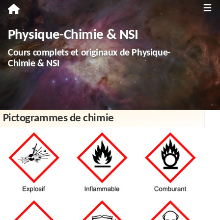
≡
Première
Physique-Chimie & NSI
Spécialité Physique-Chimie
Cours complets et originaux de Physique-
Enseignement scientifique
Chimie & NSI
Terminale
Spécialité Physique-Chimie
Pictogrammes de chimie
Spécialité NSI
Enseignement scientifique
Troisième
Annales
Divers