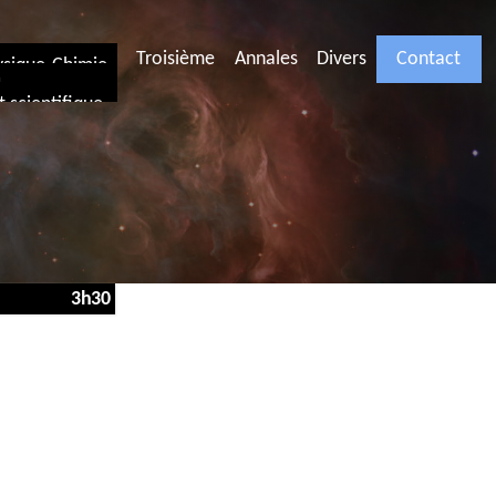
Troisième
Annales
Divers
Contact
ysique-Chimie
I
 scientifique
3h30