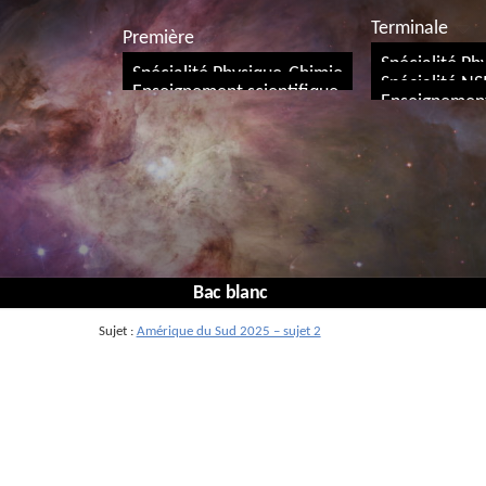
Terminale
Première
Spécialité Ph
Spécialité Physique-Chimie
Spécialité NS
Enseignement scientifique
Enseignement
Bac blanc
Sujet :
Amérique du Sud 2025 – sujet 2